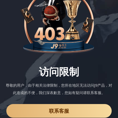
访问限制
尊敬的用户，由于相关法律限制，您所在地区无法访问J9产品，对
此造成的不便，我们深表歉意，您如有疑问请联系客服。
联系客服